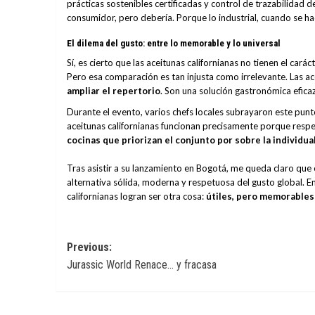
prácticas sostenibles certificadas y control de trazabilidad 
consumidor, pero debería. Porque lo industrial, cuando se h
El dilema del gusto: entre lo memorable y lo universal
Sí, es cierto que las aceitunas californianas no tienen el car
Pero esa comparación es tan injusta como irrelevante. Las ac
ampliar el repertorio
. Son una solución gastronómica efica
Durante el evento, varios chefs locales subrayaron este punto
aceitunas californianas funcionan precisamente porque respet
cocinas que priorizan el conjunto por sobre la individu
Tras asistir a su lanzamiento en Bogotá, me queda claro que 
alternativa sólida, moderna y respetuosa del gusto global. En
californianas logran ser otra cosa:
útiles, pero memorables
Post
Previous:
Jurassic World Renace… y fracasa
navigation