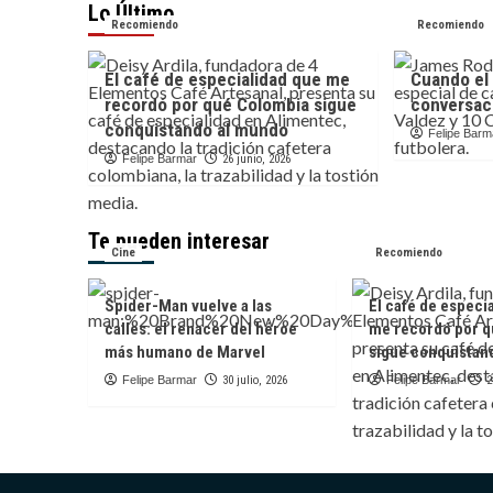
Lo Último
Recomiendo
Recomiendo
El café de especialidad que me
Cuando el 
recordó por qué Colombia sigue
conversaci
conquistando al mundo
Felipe Barm
Felipe Barmar
26 junio, 2026
Te pueden interesar
Cine
Recomiendo
Spider-Man vuelve a las
El café de especi
calles: el renacer del héroe
me recordó por q
más humano de Marvel
sigue conquistan
Felipe Barmar
30 julio, 2026
Felipe Barmar
2