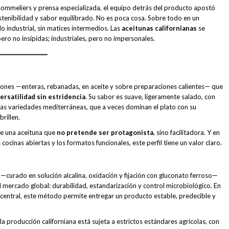
 sommeliers y prensa especializada, el equipo detrás del producto apostó
ostenibilidad y sabor equilibrado. No es poca cosa. Sobre todo en un
o industrial, sin matices intermedios. Las
aceitunas californianas
se
ro no insípidas; industriales, pero no impersonales.
ciones —enteras, rebanadas, en aceite y sobre preparaciones calientes— que
ersatilidad sin estridencia
. Su sabor es suave, ligeramente salado, con
 las variedades mediterráneas, que a veces dominan el plato con su
rillen.
 de una aceituna que
no pretende ser protagonista
, sino facilitadora. Y en
cocinas abiertas y los formatos funcionales, este perfil tiene un valor claro.
 —curado en solución alcalina, oxidación y fijación con gluconato ferroso—
 mercado global: durabilidad, estandarización y control microbiológico. En
central, este método permite entregar un producto estable, predecible y
 producción californiana está sujeta a estrictos estándares agrícolas, con