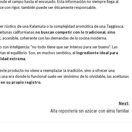
desde el campo hasta el envasado. Esta información no siempre llega al
ace con rigor, también puede ser éticamente responsable.
ácter rústico de una Kalamata o la complejidad aromática de una Taggiasca.
eitunas californianas
no buscan competir con lo tradicional, sino
z, accesible, coherente con las demandas de la cocina moderna.
 con inteligencia: “no todo tiene que ser intenso para ser bueno”. Las
an el equilibrio. Son, en muchos sentidos, el
ingrediente ideal para
alidad extrema
.
este producto no viene a reemplazar la tradición, sino a ofrecer una
 una era donde lo funcional suele ser sinónimo de lo olvidable, las aceitunas
 en su propio registro
.
Next:
Alta repostería sin azúcar con alma familiar