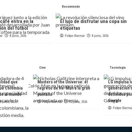
Recomiendo
café entra en la
El lujo de disfrutar una copa sin
ón del fútbol
etiquetas
ar
8 junio, 2026
Felipe Barmar
8 junio, 2026
Cine
Tecnologia
alidad que
Masters of the Universe: el
LG impulsa l
ué Colombia
regreso de He-Man a la gran
generación 
do al mundo
pantalla
definidos po
Google
6 junio, 2026
Felipe Barmar
12 junio, 2026
Felipe Barma