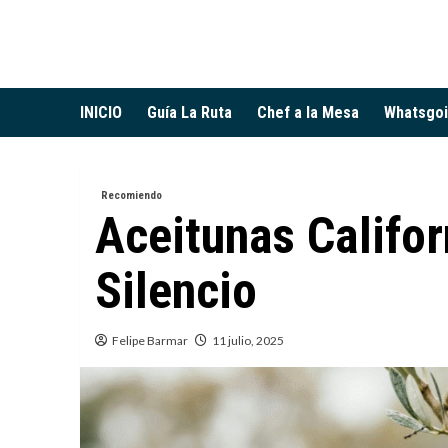
Saltar
al
contenido
INICIO
Guía La Ruta
Chef a la Mesa
Whatsgo
Recomiendo
Aceitunas Califor
Silencio
Felipe Barmar
11 julio, 2025