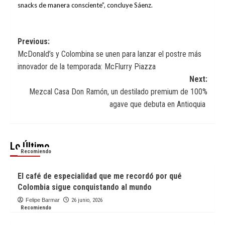
snacks de manera consciente”, concluye Sáenz.
Post
Previous:
McDonald’s y Colombina se unen para lanzar el postre más
navigation
innovador de la temporada: McFlurry Piazza
Next:
Mezcal Casa Don Ramón, un destilado premium de 100%
agave que debuta en Antioquia
Lo Último
Recomiendo
El café de especialidad que me recordó por qué
Colombia sigue conquistando al mundo
Felipe Barmar
26 junio, 2026
Recomiendo