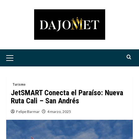
Saltar
al
contenido
Menú
principal
Turismo
JetSMART Conecta el Paraíso: Nueva
Ruta Cali – San Andrés
Felipe Barmar
4 marzo, 2025