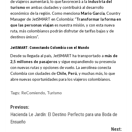
de viajeros aumentará, lo que favorecerá a la
industria del
turismo
en ambas ciudades y contribuirá al desarrollo
económico de la región. Como menciona
Mario García
, Country
Manager de JetSMART en Colombia: “
Transformar la forma en
que las personas viajan
es nuestra misión, y con esta nueva
ruta, más colombianos podrán disfrutar de tarifas bajas y de
destinos únicos”.
JetSMART: Conectando Colombia con el Mundo
Desde su llegada al país, JetSMART ha transportado a
más de
2,5 millones de pasajeros
y sigue expandiendo su presencia
con nuevas rutas y opciones de vuelo. La aerolínea conecta
Colombia con ciudades de
Chile, Perú
, y muchas más, lo que
abre nuevas oportunidades para los viajeros colombianos.
Tags:
ReComiendo
,
Turismo
Post
Previous:
Hacienda Le Jardín: El Destino Perfecto para una Boda de
navigation
Ensueño
Next: