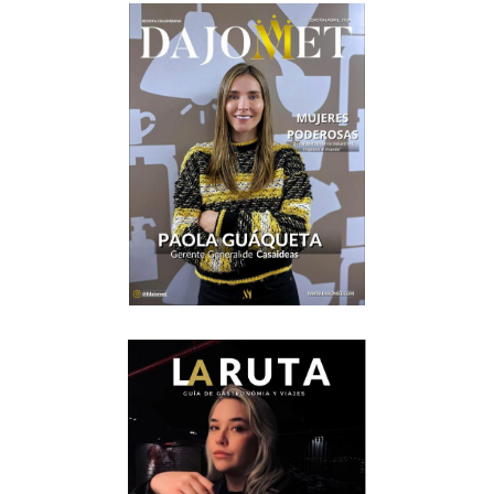
Jurassic
World
Renace…
y
fracasa