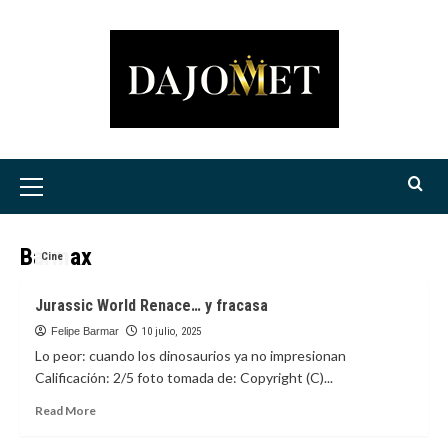
Saltar
al
contenido
Menú
principal
Barmax
Cine
Jurassic World Renace… y fracasa
Felipe Barmar
10 julio, 2025
Lo peor: cuando los dinosaurios ya no impresionan
Calificación: 2/5 foto tomada de: Copyright (C)...
Read
Read More
more
about