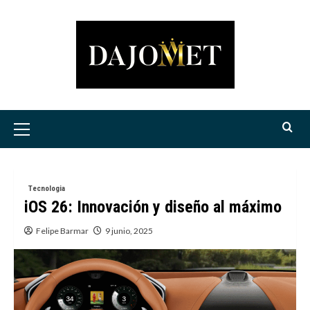
Saltar
al
contenido
Menú
principal
Tecnologia
iOS 26: Innovación y diseño al máximo
Felipe Barmar
9 junio, 2025