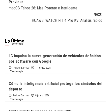
Post
Previous:
macOS Tahoe 26: Más Potente e Inteligente
navigation
Next:
HUAWEI WATCH FIT 4 Pro KV: Análisis rápido
Lo Último
Tecnologia
LG impulsa la nueva generación de vehículos definidos
por software con Google
Felipe Barmar
11 junio, 2026
Tecnologia
Cómo la inteligencia artificial protege los símbolos del
deporte
Felipe Barmar
8 junio, 2026
Tecnologia