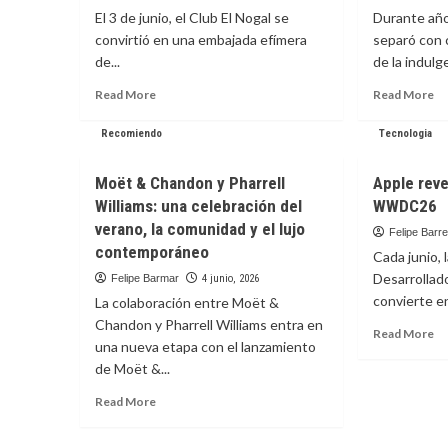
el
Bo
El 3 de junio, el Club El Nogal se
Durante años
gran
ab
convirtió en una embajada efímera
separó con 
punto
su
de...
de la indulge
de
pu
encuentro
a
Read
Re
Read More
Read More
del
un
more
m
sector
nu
about
ab
Recomiendo
Tecnologia
alimentario
ex
México
El
en
ga
en
he
Colombia
Moët & Chandon y Pharrell
Apple reve
El
en
Williams: una celebración del
WWDC26
Nogal:
en
un
la
verano, la comunidad y el lujo
Felipe Barr
viaje
co
contemporáneo
Cada junio,
por
de
Desarrollad
Felipe Barmar
4 junio, 2026
la
bi
convierte e
identidad
La colaboración entre Moët &
culinaria
Chandon y Pharrell Williams entra en
Re
Read More
mexicana
una nueva etapa con el lanzamiento
m
de Moët &...
ab
Ap
Read
Read More
re
more
la
about
ag