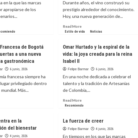
a en la que las marcas
Durante años, el vino construyó su
los
r apropiarse de los
prestigio alrededor del conocimiento.
símbolos
enarios...
Hoy, una nueva generación de...
del
deporte
ad
Read
Read More
ore
more
ecomiendo
Estilo de vida
Noticias
out
about
ando
El
 Francesa de Bogotá
Omar Hurtado y la espiral de la
lujo
uertas a una nueva
vida: la joya creada para la reina
fé
de
ia gastronómica
Isabel II
tra
disfrutar
una
ar
6 junio, 2026
Felipe Barmar
6 junio, 2026
copa
mía francesa siempre ha
En una noche dedicada a celebrar el
nversación
sin
lugar privilegiado dentro
talento y la tradición de Artesanías
l
etiquetas
a mundial. Más...
tbol
de Colombia,...
ad
Read
Read More
ore
more
Recomiendo
out
about
Omar
entra en la
La fuerza de creer
ianza
Hurtado
ión del bienestar
ancesa
y
Felipe Barmar
4 junio, 2026
la
En tiempos en los que las marcas
ar
4 junio, 2026