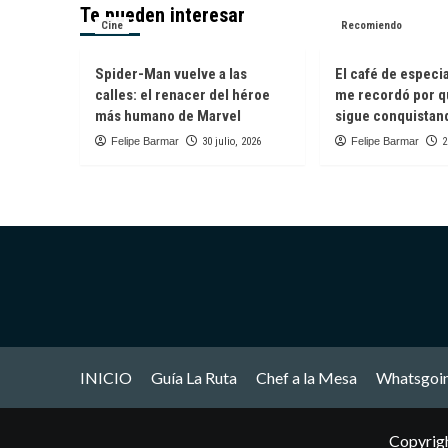
Moët
Te pueden interesar
de
Cine
&
Recomiendo
la
Chandon
W
y
Spider-Man vuelve a las
El café de especi
Pharrell
calles: el renacer del héroe
me recordó por q
Williams:
más humano de Marvel
sigue conquistan
una
celebración
Felipe Barmar
30 julio, 2026
Felipe Barmar
2
del
verano,
la
comunidad
y
el
lujo
contemporáneo
INICIO
Guía La Ruta
Chef a la Mesa
Whatsgoi
Copyrig