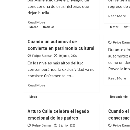
conocer una de esas historias que
regreso de u
dejan huella....
Re
Read More
m
Read
Read More
ab
more
Motor
Noticias
Motor
Noti
Ma
about
of
El
Cuando un automóvil se
th
Felipe Barm
café
convierte en patrimonio cultural
Un
de
Durante déc
el
especialidad
automotriz e
Felipe Barmar
10 junio, 2026
re
que
como un des
En los niveles más altos del lujo
de
me
Royce la int
contemporáneo, la exclusividad ya no
He
recordó
consiste únicamente en...
M
por
Re
Read More
a
qué
m
Read
Read More
la
Colombia
ab
more
gr
sigue
about
Moda
Recomiendo
pa
conquistando
Cuando
al
un
mundo
Arturo Calle celebra el legado
Cuando el 
automóvil
emocional de los padres
conversaci
se
convierte
Felipe Barmar
8 junio, 2026
Felipe Barm
en