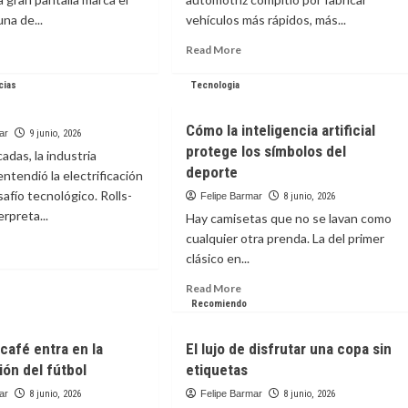
na de...
vehículos más rápidos, más...
ad
Read
Read More
ore
more
out
about
cias
Tecnologia
sters
LG
impulsa
Cómo la inteligencia artificial
e
la
ar
9 junio, 2026
protege los símbolos del
iverse:
nueva
adas, la industria
generación
deporte
ntendió la electrificación
greso
de
afío tecnológico. Rolls-
Felipe Barmar
8 junio, 2026
vehículos
erpreta...
Hay camisetas que no se lavan como
-
definidos
an
cualquier otra prenda. La del primer
por
ad
software
clásico en...
ore
con
out
Read
Read More
an
Google
more
Recomiendo
ntalla
about
Cómo
café entra en la
El lujo de disfrutar una copa sin
la
ón del fútbol
etiquetas
inteligencia
artificial
ar
8 junio, 2026
Felipe Barmar
8 junio, 2026
protege