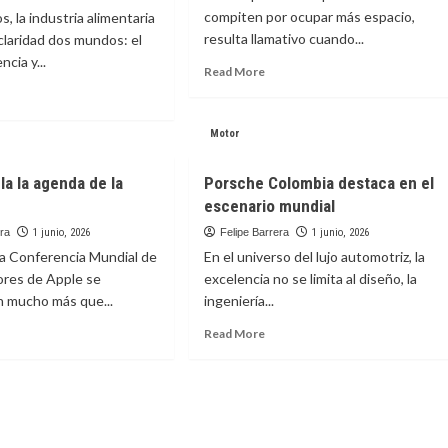
gotá
espiral
compiten por ocupar más espacio,
, la industria alimentaria
re
de
resulta llamativo cuando...
claridad dos mundos: el
s
la
ncia y...
ertas
vida:
Read
Read More
la
more
ad
a
joya
about
ore
eva
creada
La
out
Motor
periencia
para
fuerza
stronómica
la
de
lado
reina
la la agenda de la
Porsche Colombia destaca en el
creer
tra
Isabel
escenario mundial
II
era
1 junio, 2026
Felipe Barrera
1 junio, 2026
nversación
 la Conferencia Mundial de
En el universo del lujo automotriz, la
l
ores de Apple se
excelencia no se limita al diseño, la
enestar
n mucho más que...
ingeniería...
ad
Read
Read More
ore
more
out
about
ple
Porsche
vela
Colombia
destaca
enda
en