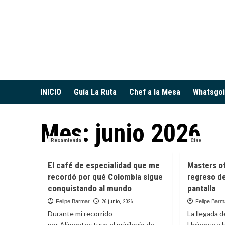
Saltar
al
contenido
INICIO
Guía La Ruta
Chef a la Mesa
Whatsgo
Mes:
junio 2026
Recomiendo
Cine
El café de especialidad que me
Masters of
recordó por qué Colombia sigue
regreso de
conquistando al mundo
pantalla
Felipe Barmar
26 junio, 2026
Felipe Barm
Durante mi recorrido
La llegada 
por Alimentec tuve el privilegio de
Universe a l