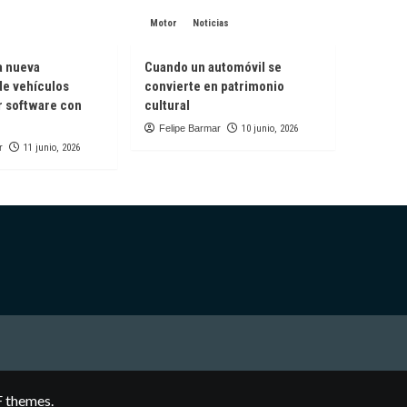
Motor
Noticias
a nueva
Cuando un automóvil se
de vehículos
convierte en patrimonio
r software con
cultural
Felipe Barmar
10 junio, 2026
r
11 junio, 2026
 themes.