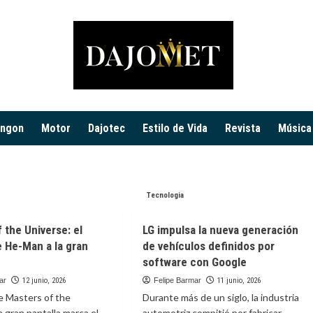
ingon
Motor
Dajotec
Estilo de Vida
Revista
Música
Tecnologia
 the Universe: el
LG impulsa la nueva generación
 He-Man a la gran
de vehículos definidos por
software con Google
ar
12 junio, 2026
Felipe Barmar
11 junio, 2026
de Masters of the
Durante más de un siglo, la industria
a gran pantalla marca el
automotriz compitió por fabricar