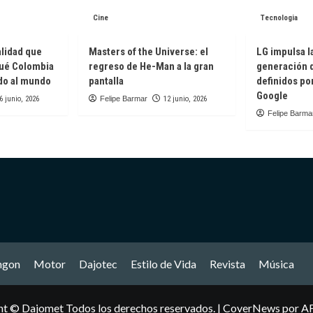
el
Cine
Tecnologia
escenario
WDC26
mundial
alidad que
Masters of the Universe: el
LG impulsa l
ué Colombia
regreso de He-Man a la gran
generación 
do al mundo
pantalla
definidos po
Google
6 junio, 2026
Felipe Barmar
12 junio, 2026
Felipe Barma
ngon
Motor
Dajotec
Estilo de Vida
Revista
Música
ht © Dajomet Todos los derechos reservados.
|
CoverNews
por AF