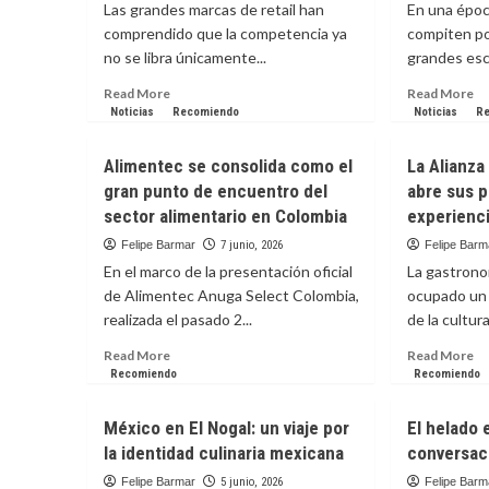
Las grandes marcas de retail han
En una époc
patrimonio
comprendido que la competencia ya
compiten po
cultural
no se libra únicamente...
grandes esc
Read
Re
Read More
Read More
more
m
Noticias
Recomiendo
Noticias
R
about
ab
Arturo
Cu
Alimentec se consolida como el
La Alianza
Calle
el
gran punto de encuentro del
abre sus p
celebra
ca
sector alimentario en Colombia
experienc
el
en
legado
en
Felipe Barmar
7 junio, 2026
Felipe Barm
emocional
la
En el marco de la presentación oficial
La gastrono
de
co
de Alimentec Anuga Select Colombia,
ocupado un 
los
de
realizada el pasado 2...
padres
de la cultur
fú
Read
Re
Read More
Read More
more
m
Recomiendo
Recomiendo
about
ab
Alimentec
La
México en El Nogal: un viaje por
El helado 
se
Al
la identidad culinaria mexicana
conversac
consolida
Fr
como
de
Felipe Barmar
5 junio, 2026
Felipe Barm