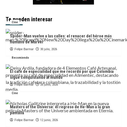
Te pueden interesar
Cine
Spider-Man vuelve a las calles: el renacer del héroe más
humano de Marvel
Felipe Barmar
30 julio, 2026
Recomiendo
El café de especialidad que me recordó por qué Colombia
sigue conquistando al mundo
Felipe Barmar
26 junio, 2026
Cine
Masters of the Universe: el regreso de He-Man a la gran
pantalla
Felipe Barmar
12 junio, 2026