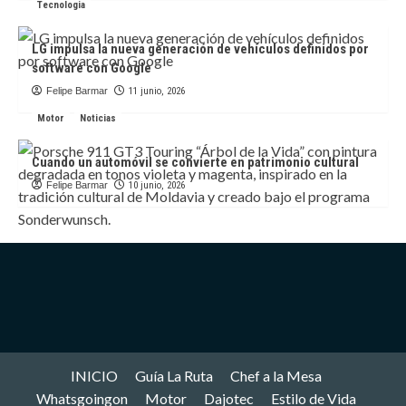
Tecnologia
LG impulsa la nueva generación de vehículos definidos por
software con Google
Felipe Barmar
11 junio, 2026
Motor
Noticias
Cuando un automóvil se convierte en patrimonio cultural
Felipe Barmar
10 junio, 2026
INICIO
Guía La Ruta
Chef a la Mesa
Whatsgoingon
Motor
Dajotec
Estilo de Vida