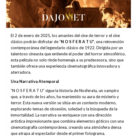
El 2 de enero de 2025, los amantes del cine de terror y el cine
clásico podrán disfrutar de “
N O S F E R A T U”
, una reinvención
contemporánea del legendario clásico de 1922. Dirigida por un
talentoso cineasta que entiende el poder del horror atmosférico,
esta película no solo rinde homenaje a su predecesora, sino que
también ofrece una experiencia cinematográfica innovadora y
aterradora.
Una Narrativa Atemporal
“N O S F E R A T U” sigue la historia de Nosferatu, un vampiro
que, a través de los años, ha mantenido su aura de misterio y
terror. Esta nueva versión se sitúa en un contexto moderno,
explorando temas de obsesión, soledad y la búsqueda de la
inmortalidad. La narrativa se enriquece con una dirección
artística impresionante que combina elementos góticos con una
cinematografía contemporánea, creando una atmósfera densa
que atrapa al espectador desde el primer fotograma.