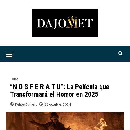
Saltar
al
contenido
Menú
principal
Cine
“N O S F E R A T U”: La Película que
Transformará el Horror en 2025
Felipe Barrera
11 octubre, 2024