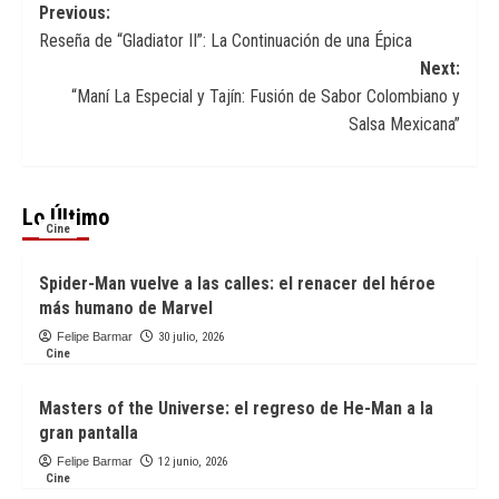
Post
Previous:
Reseña de “Gladiator II”: La Continuación de una Épica
navigation
Next:
“Maní La Especial y Tajín: Fusión de Sabor Colombiano y
Salsa Mexicana”
Lo Último
Cine
Spider-Man vuelve a las calles: el renacer del héroe
más humano de Marvel
Felipe Barmar
30 julio, 2026
Cine
Masters of the Universe: el regreso de He-Man a la
gran pantalla
Felipe Barmar
12 junio, 2026
Cine