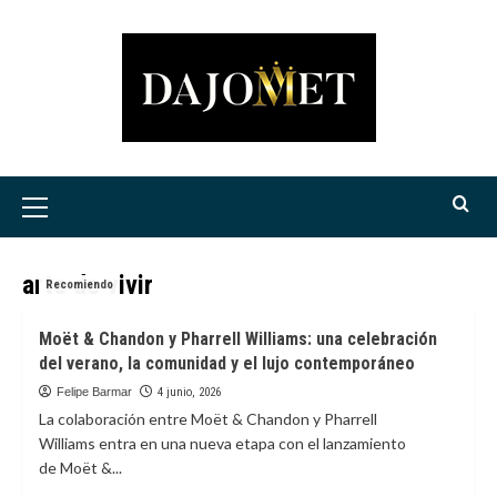
Saltar
al
contenido
Menú
principal
arte de vivir
Recomiendo
Moët & Chandon y Pharrell Williams: una celebración
del verano, la comunidad y el lujo contemporáneo
Felipe Barmar
4 junio, 2026
La colaboración entre Moët & Chandon y Pharrell
Williams entra en una nueva etapa con el lanzamiento
de Moët &...