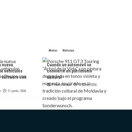
Motor
Noticias
a nueva
Cuando un automóvil se
de vehículos
convierte en patrimonio
r software con
cultural
Felipe Barmar
10 junio, 2026
r
11 junio, 2026