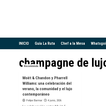
Saltar
al
contenido
INICIO
Guía La Ruta
Chef a la Mesa
Whatsgo
champagne de luj
Recomiendo
Moët & Chandon y Pharrell
Williams: una celebración del
verano, la comunidad y el lujo
contemporáneo
Felipe Barmar
4 junio, 2026