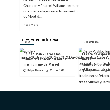
La colaboración entre Moët &
Chandon y Pharrell Williams entra en
una nueva etapa con el lanzamiento
de Moët &...
Read
Read More
more
about
Moët
Te pueden interesar
Cine
&
Recomiendo
Chandon
y
Spider-Man vuelve a las
El café de especi
Pharrell
calles: el renacer del héroe
me recordó por q
Williams:
más humano de Marvel
sigue conquistan
una
celebración
Felipe Barmar
30 julio, 2026
Felipe Barmar
2
del
verano,
la
comunidad
y
el
lujo
contemporáneo