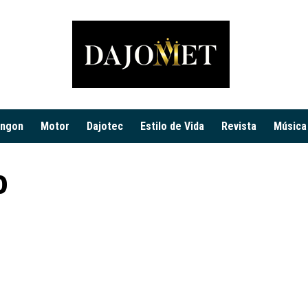
ingon
Motor
Dajotec
Estilo de Vida
Revista
Música
o