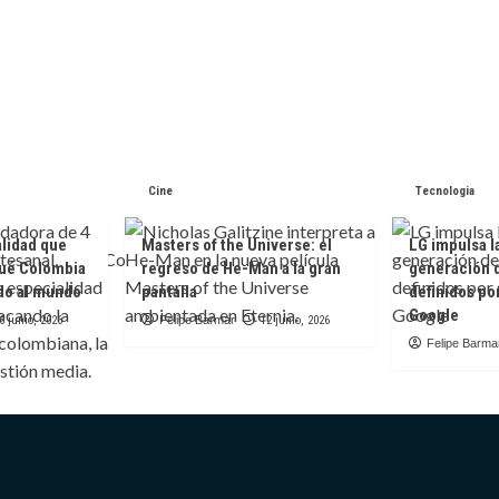
Cine
Tecnologia
alidad que
Masters of the Universe: el
LG impulsa l
ué Colombia
regreso de He-Man a la gran
generación 
do al mundo
pantalla
definidos po
Google
6 junio, 2026
Felipe Barmar
12 junio, 2026
Felipe Barma