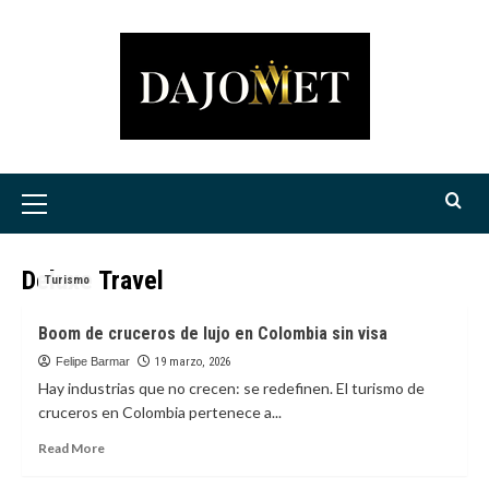
Saltar
al
contenido
Menú
principal
Deluxe Travel
Turismo
Boom de cruceros de lujo en Colombia sin visa
Felipe Barmar
19 marzo, 2026
Hay industrias que no crecen: se redefinen. El turismo de
cruceros en Colombia pertenece a...
Read
Read More
more
about