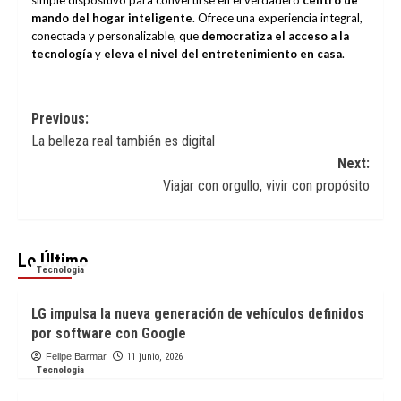
simple dispositivo para convertirse en el verdadero
centro de
mando del hogar inteligente
. Ofrece una experiencia integral,
conectada y personalizable, que
democratiza el acceso a la
tecnología
y
eleva el nivel del entretenimiento en casa
.
Post
Previous:
La belleza real también es digital
navigation
Next:
Viajar con orgullo, vivir con propósito
Lo Último
Tecnologia
LG impulsa la nueva generación de vehículos definidos
por software con Google
Felipe Barmar
11 junio, 2026
Tecnologia