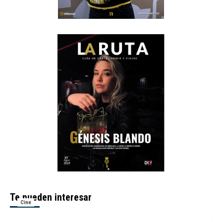
Te pueden interesar
Cine