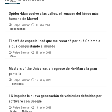
Cine
vehículos definidos por software con
Google
4
Spider-Man vuelve a las calles: el renacer del héroe más
humano de Marvel
Motor
Noticias
Felipe Barmar
30 julio, 2026
Recomiendo
Cuando un automóvil se convierte en
patrimonio cultural
5
El café de especialidad que me recordó por qué Colombia
sigue conquistando al mundo
Cine
Felipe Barmar
26 junio, 2026
Spider-Man vuelve a las calles: el
Cine
renacer del héroe más humano de
Marvel
1
Masters of the Universe: el regreso de He-Man a la gran
pantalla
Recomiendo
Felipe Barmar
12 junio, 2026
El café de especialidad que me
Tecnologia
recordó por qué Colombia sigue
conquistando al mundo
2
LG impulsa la nueva generación de vehículos definidos por
software con Google
Cine
Felipe Barmar
11 junio, 2026
Motor
Noticias
Masters of the Universe: el regreso de