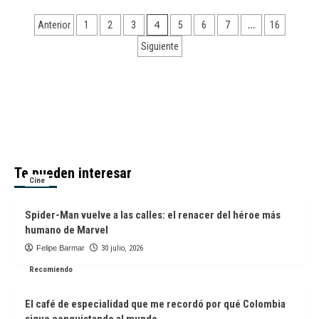
Dos
Paginación
sabores
4
…
Anterior
1
2
3
5
6
7
16
que
de
Siguiente
están
conquistando
entradas
Bogotá
Te pueden interesar
Cine
Spider-Man vuelve a las calles: el renacer del héroe más
humano de Marvel
Felipe Barmar
30 julio, 2026
Recomiendo
El café de especialidad que me recordó por qué Colombia