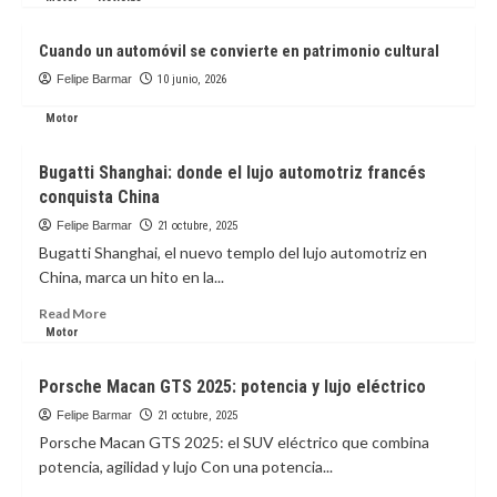
He-Man a la gran pantalla
3
Cuando un automóvil se convierte en patrimonio cultural
Felipe Barmar
10 junio, 2026
Tecnologia
LG impulsa la nueva generación de
Motor
vehículos definidos por software con
Google
4
Bugatti Shanghai: donde el lujo automotriz francés
conquista China
Motor
Noticias
Felipe Barmar
21 octubre, 2025
Cuando un automóvil se convierte en
Bugatti Shanghai, el nuevo templo del lujo automotriz en
patrimonio cultural
China, marca un hito en la...
5
Read
Read More
more
Motor
about
Bugatti
Porsche Macan GTS 2025: potencia y lujo eléctrico
Shanghai:
donde
Felipe Barmar
21 octubre, 2025
el
Porsche Macan GTS 2025: el SUV eléctrico que combina
lujo
potencia, agilidad y lujo Con una potencia...
automotriz