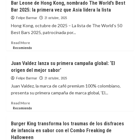
Bar Leone de Hong Kong, nombrado The World’s Best
marcaron
conquista
Bar 2025: la primera vez que Asia lidera la lista
su
la
historia
mixología
Felipe Barmar
21 octubre, 2025
mundial:
Hong Kong, octubre de 2025 – La lista de The World’s 50
Alquímico
Best Bars 2025, patrocinada por...
de
Cartagena
Read
Read More
entre
more
Recomiendo
los
about
20
Bar
Juan Valdez lanza su primera campaña global: ‘El
mejores
Leone
origen del mejor sabor’
bares
de
del
Hong
Felipe Barmar
21 octubre, 2025
planeta
Kong,
Juan Valdez, la marca de café premium 100% colombiano,
nombrado
presenta su primera campaña de marca global, ‘El...
The
World’s
Read
Read More
Best
more
Recomiendo
Bar
about
2025:
Juan
Burger King transforma los traumas de los disfraces
la
Valdez
de infancia en sabor con el Combo Freaking de
primera
lanza
Halloween
vez
su