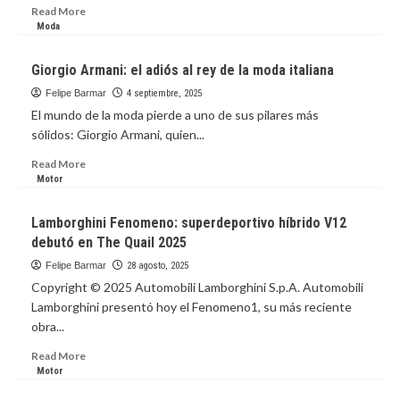
de
cultural
Read
Read More
Halloween
de
more
Moda
Miami
about
y
El
Giorgio Armani: el adiós al rey de la moda italiana
Miami
Migao,
Beach
tradición
Felipe Barmar
4 septiembre, 2025
que
El mundo de la moda pierde a uno de sus pilares más
Tulio
sólidos: Giorgio Armani, quien...
celebra
Read
Read More
more
Motor
about
Giorgio
Lamborghini Fenomeno: superdeportivo híbrido V12
Armani:
debutó en The Quail 2025
el
adiós
Felipe Barmar
28 agosto, 2025
al
Copyright © 2025 Automobili Lamborghini S.p.A. Automobili
rey
Lamborghini presentó hoy el Fenomeno1, su más reciente
de
obra...
la
moda
Read
Read More
italiana
more
Motor
about