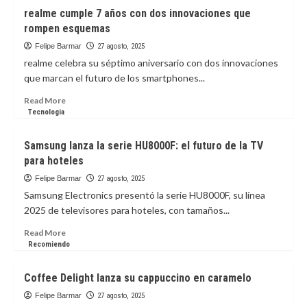
OPPO
realme cumple 7 años con dos innovaciones que
redefine
rompen esquemas
el
smartphone:
Felipe Barmar
27 agosto, 2025
potencia,
realme celebra su séptimo aniversario con dos innovaciones
inteligencia
que marcan el futuro de los smartphones...
y
diseño
Read
Read More
en
more
Tecnologia
un
about
solo
realme
Samsung lanza la serie HU8000F: el futuro de la TV
dispositivo
cumple
para hoteles
7
años
Felipe Barmar
27 agosto, 2025
con
Samsung Electronics presentó la serie HU8000F, su línea
dos
2025 de televisores para hoteles, con tamaños...
innovaciones
que
Read
Read More
rompen
more
Recomiendo
esquemas
about
Samsung
Coffee Delight lanza su cappuccino en caramelo
lanza
la
Felipe Barmar
27 agosto, 2025