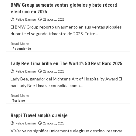
Lamborghini
BMW Group aumenta ventas globales y bate récord
Fenomeno:
eléctrico en 2025
superdeportivo
híbrido
Felipe Barmar
28 agosto, 2025
V12
El BMW Group reportó un aumento en sus ventas globales
debutó
durante el segundo trimestre de 2025. Entre...
en
The
Read
Read More
Quail
more
Recomiendo
2025
about
BMW
Lady Bee Lima brilla en The World’s 50 Best Bars 2025
Group
aumenta
Felipe Barmar
28 agosto, 2025
ventas
Lady Bee, ganador del Michter’s Art of Hospitality Award El
globales
bar Lady Bee Lima se consolida como...
y
bate
Read
Read More
récord
more
Turismo
eléctrico
about
en
Lady
Rappi Travel amplía su viaje
2025
Bee
Lima
Felipe Barmar
28 agosto, 2025
brilla
Viajar ya no significa únicamente elegir un destino, reservar
en