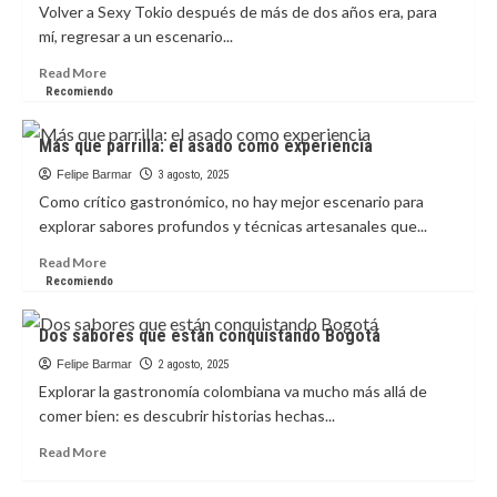
sushi
Volver a Sexy Tokio después de más de dos años era, para
bien
mí, regresar a un escenario...
hecho
Read
Read More
more
Recomiendo
about
Sexy
Más que parrilla: el asado como experiencia
Tokio,
más
Felipe Barmar
3 agosto, 2025
allá
Como crítico gastronómico, no hay mejor escenario para
de
explorar sabores profundos y técnicas artesanales que...
la
crítica
Read
Read More
more
Recomiendo
about
Más
Dos sabores que están conquistando Bogotá
que
parrilla:
Felipe Barmar
2 agosto, 2025
el
Explorar la gastronomía colombiana va mucho más allá de
asado
comer bien: es descubrir historias hechas...
como
experiencia
Read
Read More
more
about