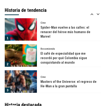
Cuando un automóvil se convierte en
patrimonio cultural
Historia de tendencia
5
Cine
Spider-Man vuelve a las calles: el
renacer del héroe más humano de
Marvel
1
Recomiendo
El café de especialidad que me
recordó por qué Colombia sigue
conquistando al mundo
2
Cine
Masters of the Universe: el regreso de
He-Man a la gran pantalla
3
Tecnologia
Historia destacada
LG impulsa la nueva generación de