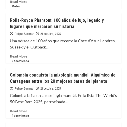
francés
Read
Read More
conquista
more
Motor
China
about
Porsche
Rolls-Royce Phantom: 100 años de lujo, legado y
Macan
lugares que marcaron su historia
GTS
2025:
Felipe Barmar
21 octubre, 2025
potencia
Una odisea de 100 años que recorre la Côte d’Azur, Londres,
y
Sussex y el Outback...
lujo
eléctrico
Read
Read More
more
Recomiendo
about
Rolls-
Colombia conquista la mixología mundial: Alquímico de
Royce
Cartagena entre los 20 mejores bares del planeta
Phantom:
100
Felipe Barmar
21 octubre, 2025
años
Colombia brilla en la mixología mundial. En la lista The World’s
de
50 Best Bars 2025, patrocinada...
lujo,
legado
Read
Read More
y
more
Recomiendo
lugares
about
que
Colombia