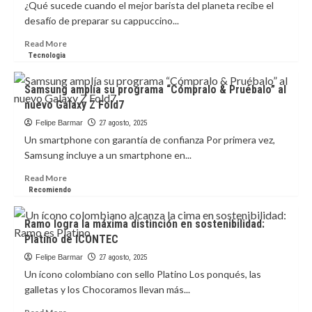
serie
¿Qué sucede cuando el mejor barista del planeta recibe el
HU8000F:
desafío de preparar su cappuccino...
el
futuro
Read
Read More
de
more
Tecnologia
la
about
TV
Coffee
Samsung amplía su programa “Cómpralo & Pruébalo” al
para
Delight
nuevo Galaxy Z Fold7
hoteles
lanza
su
Felipe Barmar
27 agosto, 2025
cappuccino
Un smartphone con garantía de confianza Por primera vez,
en
Samsung incluye a un smartphone en...
caramelo
Read
Read More
more
Recomiendo
about
Samsung
Ramo logra la máxima distinción en sostenibilidad:
amplía
Platino de ICONTEC
su
programa
Felipe Barmar
27 agosto, 2025
“Cómpralo
Un ícono colombiano con sello Platino Los ponqués, las
&
galletas y los Chocoramos llevan más...
Pruébalo”
al
Read