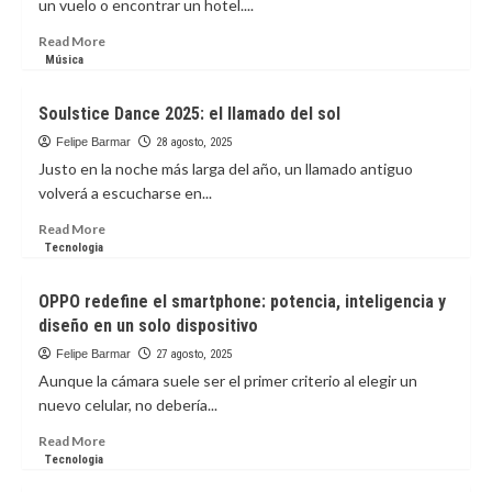
un vuelo o encontrar un hotel....
The
World’s
Read
Read More
50
more
Música
Best
about
Bars
Rappi
Soulstice Dance 2025: el llamado del sol
2025
Travel
amplía
Felipe Barmar
28 agosto, 2025
su
Justo en la noche más larga del año, un llamado antiguo
viaje
volverá a escucharse en...
Read
Read More
more
Tecnologia
about
Soulstice
OPPO redefine el smartphone: potencia, inteligencia y
Dance
diseño en un solo dispositivo
2025:
el
Felipe Barmar
27 agosto, 2025
llamado
Aunque la cámara suele ser el primer criterio al elegir un
del
nuevo celular, no debería...
sol
Read
Read More
more
Tecnologia
about