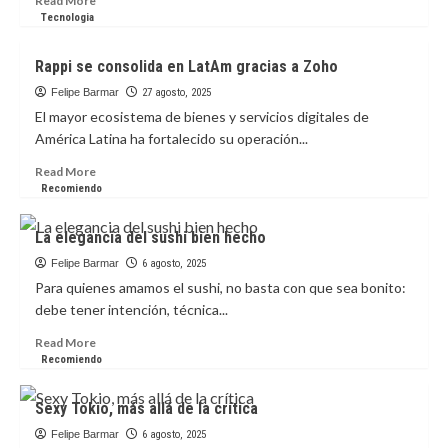
Read More
nuevo
more
Tecnologia
Galaxy
about
Z
Ramo
Rappi se consolida en LatAm gracias a Zoho
Fold7
logra
la
Felipe Barmar
27 agosto, 2025
máxima
El mayor ecosistema de bienes y servicios digitales de
distinción
América Latina ha fortalecido su operación...
en
sostenibilidad:
Read
Read More
Platino
more
Recomiendo
de
about
ICONTEC
Rappi
La elegancia del sushi bien hecho
se
consolida
Felipe Barmar
6 agosto, 2025
en
Para quienes amamos el sushi, no basta con que sea bonito:
LatAm
debe tener intención, técnica...
gracias
a
Read
Read More
Zoho
more
Recomiendo
about
La
Sexy Tokio, más allá de la crítica
elegancia
del
Felipe Barmar
6 agosto, 2025