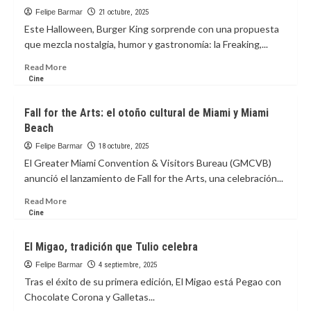
que
primera
Felipe Barmar
21 octubre, 2025
Asia
campaña
Este Halloween, Burger King sorprende con una propuesta
lidera
global:
que mezcla nostalgia, humor y gastronomía: la Freaking,...
la
‘El
lista
origen
Read
Read More
del
more
Cine
mejor
about
sabor’
Burger
Fall for the Arts: el otoño cultural de Miami y Miami
King
Beach
transforma
los
Felipe Barmar
18 octubre, 2025
traumas
El Greater Miami Convention & Visitors Bureau (GMCVB)
de
anunció el lanzamiento de Fall for the Arts, una celebración...
los
disfraces
Read
Read More
de
more
Cine
infancia
about
en
Fall
El Migao, tradición que Tulio celebra
sabor
for
con
the
Felipe Barmar
4 septiembre, 2025
el
Arts:
Tras el éxito de su primera edición, El Migao está Pegao con
Combo
el
Chocolate Corona y Galletas...
Freaking
otoño